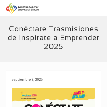
Menu
Skip
Skip
to
to
main
footer
Empresarial
Bilingüe
content
Conéctate Trasmisiones
de Inspírate a Emprender
2025
septiembre 8, 2025