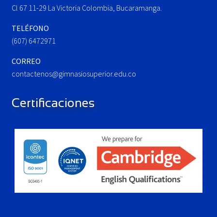
:
Cl 67 11-29 La Victoria Colombia, Bucaramanga.
TELÉFONO
(607) 6472971
CORREO
contactenos@gimnasiosuperior.edu.co
Certificaciones