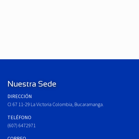
P
r
e
N
v
e
i
x
o
t
u
P
Footer
s
o
P
s
o
t
Nuestra Sede
s
:
t
DIRECCIÓN
:
Cl 67 11-29 La Victoria Colombia, Bucaramanga.
TELÉFONO
(607) 6472971
CORREO