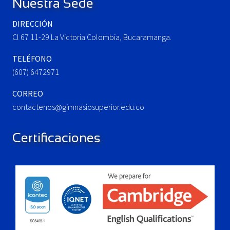
Nuestra Sede
s
:
t
DIRECCIÓN
:
Cl 67 11-29 La Victoria Colombia, Bucaramanga.
TELÉFONO
(607) 6472971
CORREO
contactenos@gimnasiosuperior.edu.co
Certificaciones