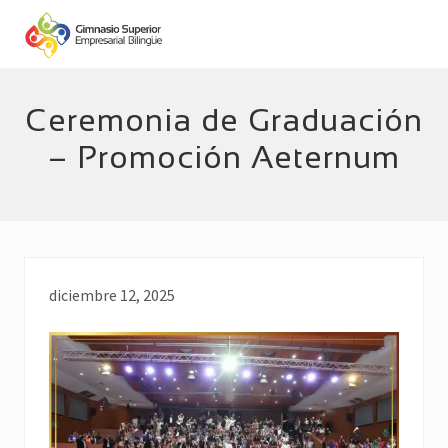
Menu
Skip
Skip
to
to
main
footer
Empresarial
Bilingüe
content
Ceremonia de Graduación
– Promoción Aeternum
diciembre 12, 2025