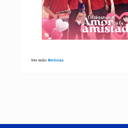
Ver más:
Noticias
P
r
e
v
i
o