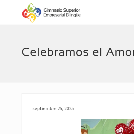
Menu
Skip
Skip
Header
to
to
main
footer
Right
Empresarial
content
Bilingüe
Celebramos el Amor
septiembre 25, 2025