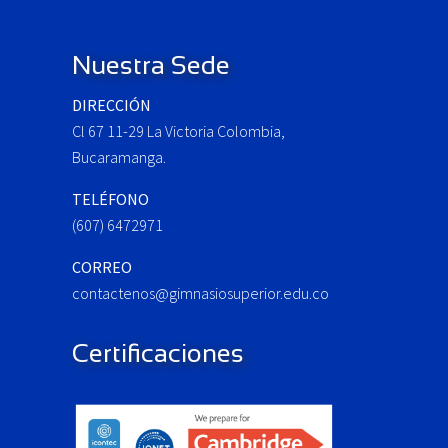
Footer
u
s
P
Nuestra Sede
o
DIRECCIÓN
s
Cl 67 11-29 La Victoria Colombia,
t
:
Bucaramanga.
TELÉFONO
(607) 6472971
CORREO
contactenos@gimnasiosuperior.edu.co
Certificaciones