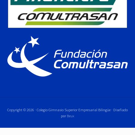
Copyright © 2026 · Colegio Gimnasio Superior Empresarial Bilingüe · Diseñado
por
Beux