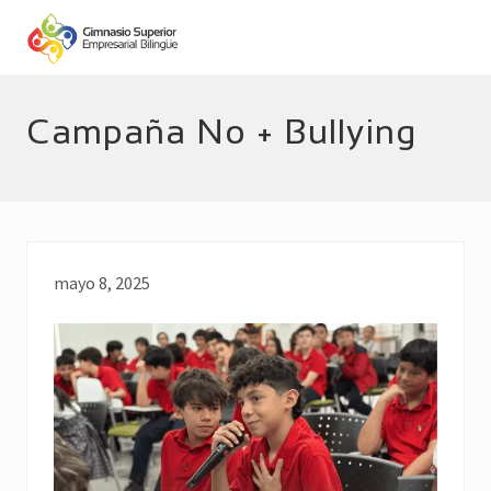
Menu
Skip
Skip
to
to
main
footer
Empresarial
Bilingüe
content
Campaña No + Bullying
mayo 8, 2025