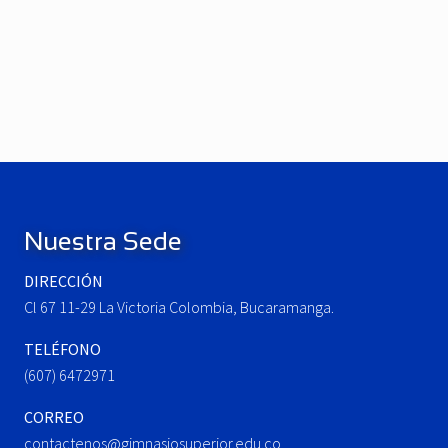
P
r
e
N
v
e
i
x
o
t
u
P
Footer
s
o
P
s
o
t
Nuestra Sede
s
:
t
DIRECCIÓN
:
Cl 67 11-29 La Victoria Colombia, Bucaramanga.
TELÉFONO
(607) 6472971
CORREO
contactenos@gimnasiosuperior.edu.co