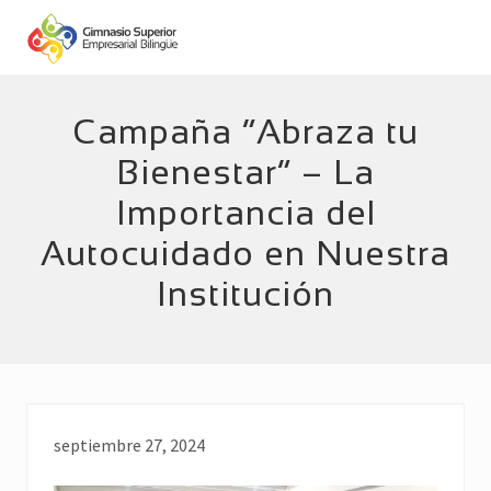
Menu
Skip
Skip
to
to
main
footer
Empresarial
Bilingüe
content
Campaña “Abraza tu
Bienestar” – La
Importancia del
Autocuidado en Nuestra
Institución
septiembre 27, 2024