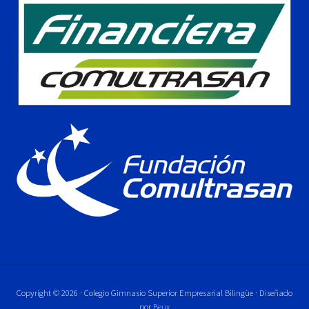
Copyright © 2026 · Colegio Gimnasio Superior Empresarial Bilingüe · Diseñado
por
Beux