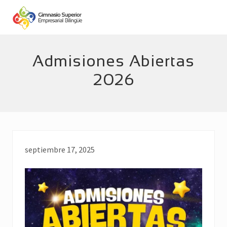
Menu
Skip
Skip
to
to
main
footer
Empresarial
Bilingüe
content
Admisiones Abiertas
2026
septiembre 17, 2025