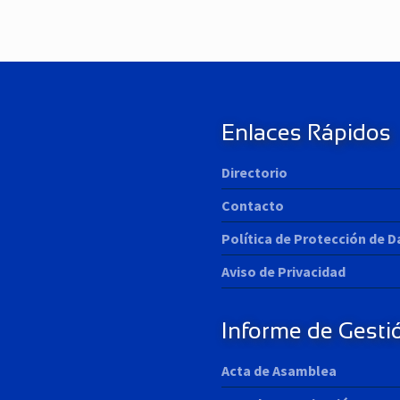
x
t
P
o
s
t
:
Enlaces Rápidos
Directorio
Contacto
Política de Protección de 
Aviso de Privacidad
Informe de Gesti
Acta de Asamblea