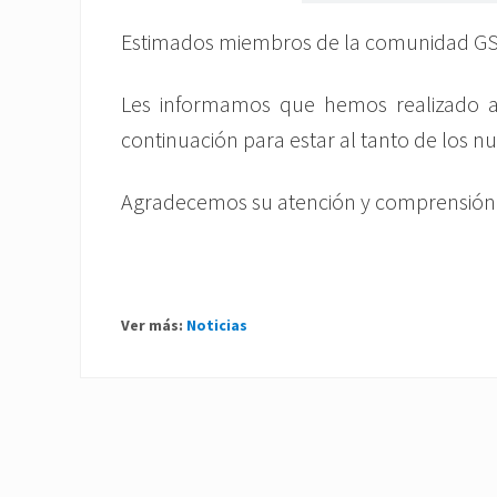
Estimados miembros de la comunidad G
Les informamos que hemos realizado alg
continuación para estar al tanto de los n
Agradecemos su atención y comprensión
Ver más:
Noticias
P
r