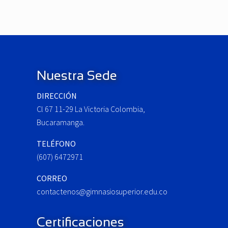
e
v
i
o
Footer
u
s
P
Nuestra Sede
o
DIRECCIÓN
s
Cl 67 11-29 La Victoria Colombia,
t
:
Bucaramanga.
TELÉFONO
(607) 6472971
CORREO
contactenos@gimnasiosuperior.edu.co
Certificaciones