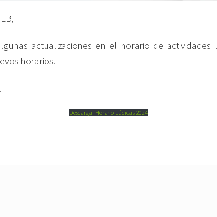
SEB,
unas actualizaciones en el horario de actividades lú
uevos horarios.
.
Descargar Horario Lúdicas 2024
N
e