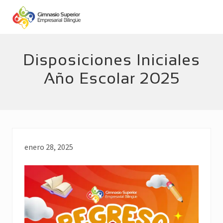
Menu
Skip
Skip
to
to
main
footer
Empresarial
Bilingüe
content
Disposiciones Iniciales
Año Escolar 2025
enero 28, 2025