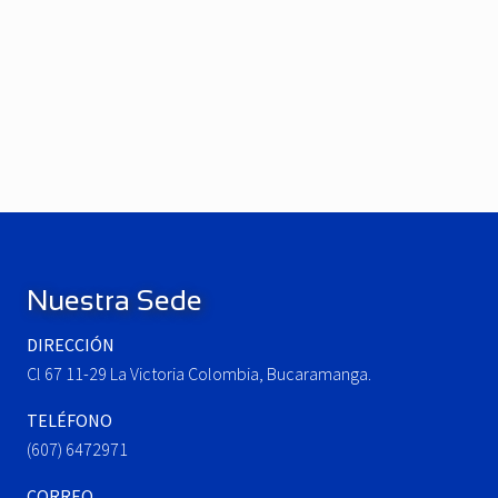
P
r
e
N
v
e
i
x
o
t
u
P
Footer
s
o
P
s
o
t
Nuestra Sede
s
:
t
DIRECCIÓN
:
Cl 67 11-29 La Victoria Colombia, Bucaramanga.
TELÉFONO
(607) 6472971
CORREO